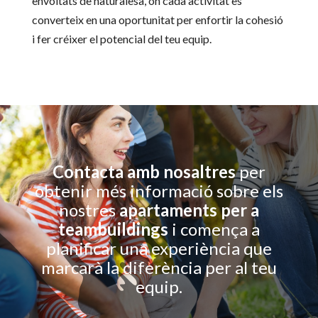
envoltats de naturalesa, on cada activitat es
converteix en una oportunitat per enfortir la cohesió
i fer créixer el potencial del teu equip.
Contacta amb nosaltres
per
obtenir més informació sobre els
nostres
apartaments per a
teambuildings
i comença a
planificar una experiència que
marcarà la diferència per al teu
equip.