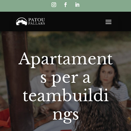
Apartament
s per a
teambuildi
ngs