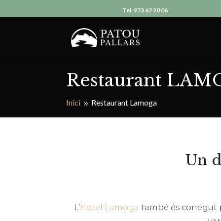
Tel: 973 62 20 06
Restaurant LA
Inici
Restaurant Lamoga
9
Un d
L’
Hotel Lamoga
també és conegut per