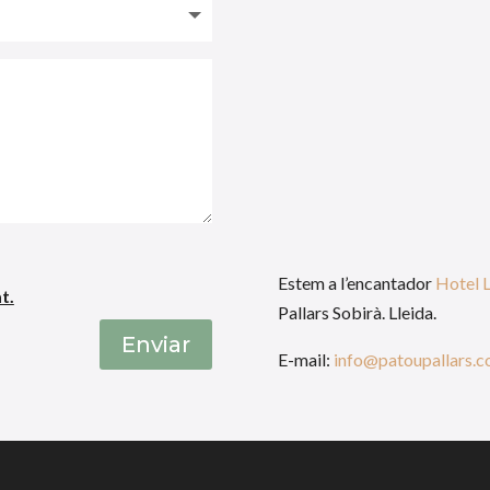
Estem a l’encantador
Hotel 
t.
Pallars Sobirà. Lleida.
Enviar
E-mail:
info@patoupallars.