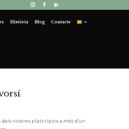
es
Història
Blog
Contacte
vorsí
dels nostres plats típics a més d’un