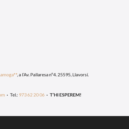
Lamoga**
, a l’
Av. Pallaresa nº4. 25595, Llavorsí.
com
·
Tel.:
973 62 20 06
·
T’HI ESPEREM!