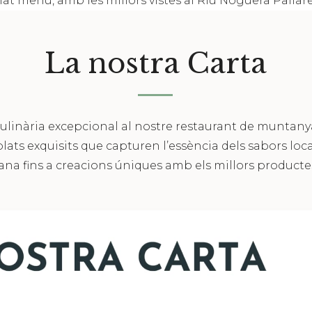
iat menú, amb les millors vistes al Riu
Noguera Pallare
La nostra Carta
ulinària excepcional al nostre restaurant de muntany
ts exquisits que capturen l’essència dels sabors local
ana fins a creacions úniques amb els millors producte