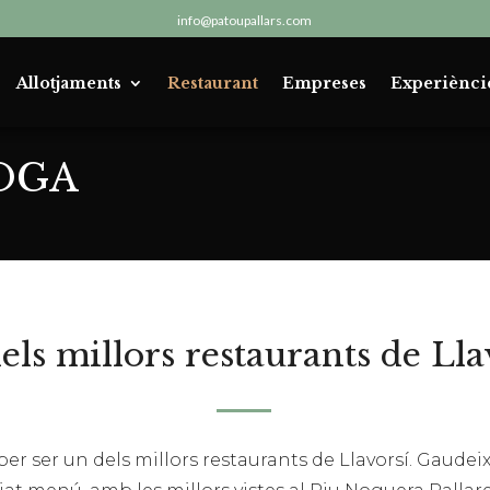
info@patoupallars.com
Allotjaments
Restaurant
Empreses
Experiènci
MOGA
els millors restaurants de Lla
 ser un dels millors restaurants de Llavorsí. Gaudeix 