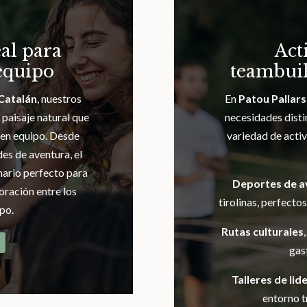
al para
Act
equipo
teambuil
 Catalán
, nuestros
En
Patou Pallars
paisaje natural que
necesidades disti
o en equipo. Desde
variedad de acti
es de aventura, el
nario perfecto para
Deportes de a
oración entre los
tirolinas, perfecto
po.
Rutas culturales
gas
Talleres de li
entorno t