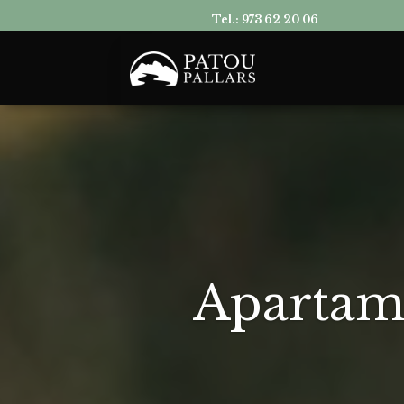
Tel.:
973 62 20 06
Apartam