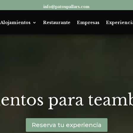
info@patoupallars.com
Alojamientos
Restaurante
Empresas
Experienci
entos para teamb
Reserva tu experiencia