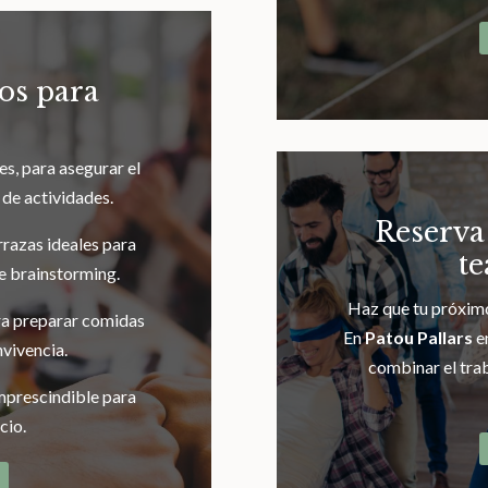
os para
s, para asegurar el
 de actividades.
Reserva
razas ideales para
t
e brainstorming.
Haz que tu próximo
a preparar comidas
En
Patou Pallars
e
nvivencia.
combinar el trab
imprescindible para
cio.