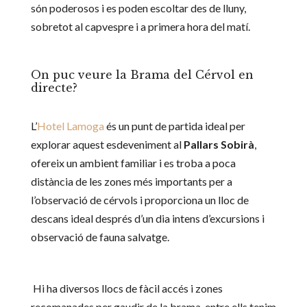
són poderosos i es poden escoltar des de lluny,
sobretot al capvespre i a primera hora del matí.
On puc veure la Brama del Cérvol en
directe?
L’
Hotel Lamoga
és un punt de partida ideal per
explorar aquest esdeveniment al
Pallars Sobirà
,
ofereix un ambient familiar i es troba a poca
distància de les zones més importants per a
l’observació de cérvols i proporciona un lloc de
descans ideal després d’un dia intens d’excursions i
observació de fauna salvatge.
Hi ha diversos llocs de fàcil accés i zones
recomanades per gaudir de la brama, entre ells tenim