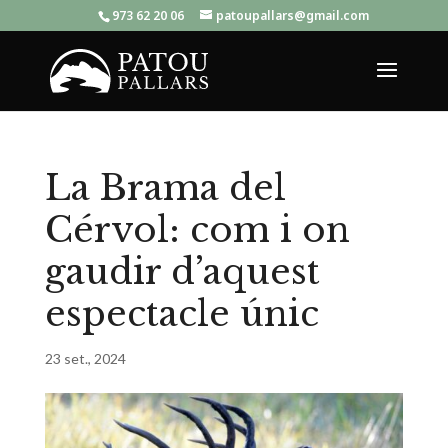
973 62 20 06
patoupallars@gmail.com
La Brama del
Cérvol: com i on
gaudir d’aquest
espectacle únic
23 set., 2024