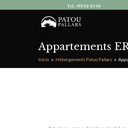
Tel.:
973 62 20 06
Appartements 
Inicio
Hébergements Patou Pallars
Appa
9
9