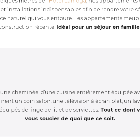
uelques mètres de l’
Hôtel Lamoga
, nos appartements 
t installations indispensables afin de rendre votre s
pace naturel qui vous entoure. Les appartements meubl
 construction récente.
Idéal pour un séjour en famille
ne cheminée, d’une cuisine entièrement équipée avec
nnent un coin salon, une télévision à écran plat, un lav
équipés de linge de lit et de serviettes.
Tout ce dont v
vous soucier de quoi que ce soit.