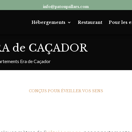
info@patoupallars.com
Hébergements
Restaurant
Pour les e
ERA de CAÇADOR
rtements Era de Caçador
CONÇUS POUR ÉVEILLER VOS SENS