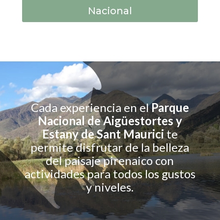
Nacional
Cada experiencia en el
Parque
Nacional de Aigüestortes y
Estany de Sant Maurici
te
permite disfrutar de la belleza
del paisaje pirenaico con
actividades para todos los gustos
y niveles.