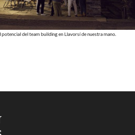
l potencial del team building en Llavorsí de nuestra mano.