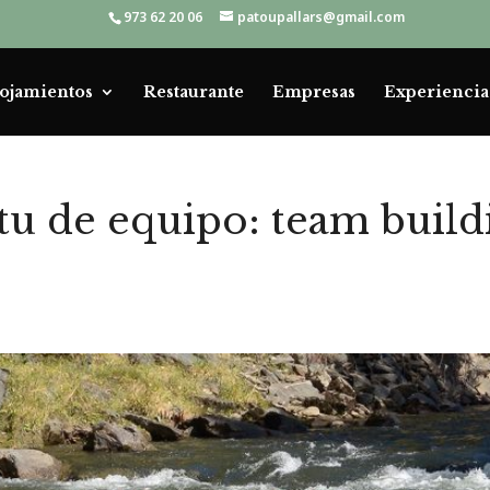
973 62 20 06
patoupallars@gmail.com
ojamientos
Restaurante
Empresas
Experiencia
itu de equipo: team build