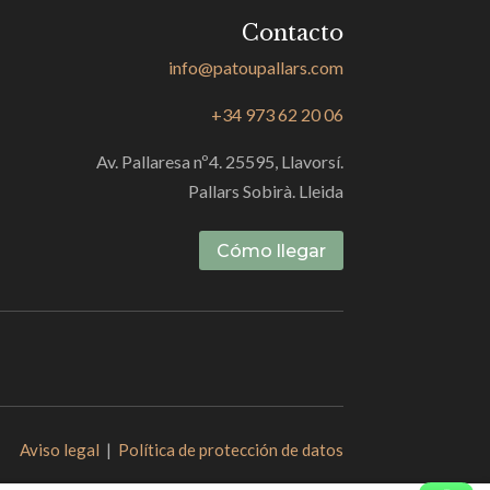
Contacto
info@patoupallars.com
+34 973 62 20 06
Av. Pallaresa nº4. 25595, Llavorsí.
Pallars Sobirà. Lleida
Cómo llegar
Aviso legal
|
Política de protección de datos